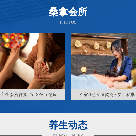
桑拿会所
PHOTOS
养生会所谷悦 TALSPA（侘寂
石家庄会所尚韵阁・男士私享 
养生动态
NEWS CENTER