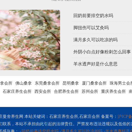
回奶前要排空奶水吗
脚扭伤可以艾灸吗
满月多久可以吃凉的吗
外阴小白点好像粉刺怎么回事
羊水透声好是什么意思
拿会所
佛山桑拿
东莞桑拿会所
昆明桑拿
厦门桑拿会所
珠海男士会
石家庄养生会所
西安会所
合肥养生会所
苏州会所
重庆养生会所
庄曼舍养生网 本站关键词：石家庄养生会所,石家庄会所 备案号：
沪ICP备2
们联系，本站不承担由此引起的法律责任。严禁发布违法违规以及低俗的
感兴趣： ·
回奶前要排空奶水吗
·
满月多久可以吃凉的吗
·
羊水透声好是